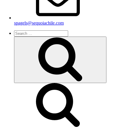
spagels@sequoiachile.com
Search
for:
Search