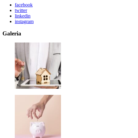
facebook
twitter
linkedin
instagram
Galeria